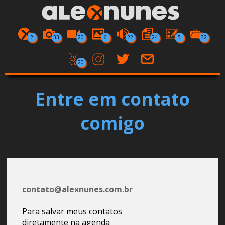
2
33
20
6
22
24
5
32
20
Entre em contato
comigo
contato@alexnunes.com.br
Para salvar meus contatos
diretamente na agenda