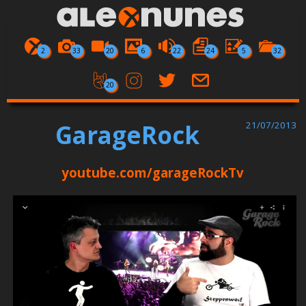
2
33
20
6
22
24
5
32
20
GarageRock
21/07/2013
youtube.com/garageRockTv