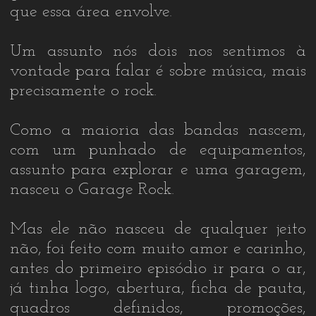
que essa área envolve.
Um assunto nós dois nos sentimos à
vontade para falar é sobre música, mais
precisamente o rock.
Como a maioria das bandas nascem,
com um punhado de equipamentos,
assunto para explorar e uma garagem,
nasceu o Garage Rock.
Mas ele não nasceu de qualquer jeito
não, foi feito com muito amor e carinho,
antes do primeiro episódio ir para o ar,
já tinha logo, abertura, ficha de pauta,
quadros definidos, promoções,